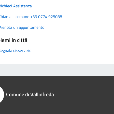
Richiedi Assistenza
Chiama il comune +39 0774 925088
Prenota un appuntamento
lemi in città
Segnala disservizio
Comune di Vallinfreda